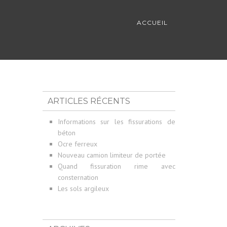
ACCUEIL
ARTICLES RÉCENTS
Informations sur les fissurations de
béton
Ocre ferreux
Nouveau camion limiteur de portée
Quand fissuration rime avec
consternation
Les sols argileux